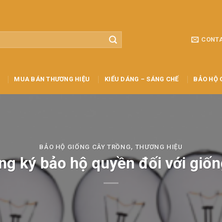
CONT
MUA BÁN THƯƠNG HIỆU
KIỂU DÁNG – SÁNG CHẾ
BẢO HỘ 
BẢO HỘ GIỐNG CÂY TRỒNG
,
THƯƠNG HIỆU
ng ký bảo hộ quyền đối với giốn