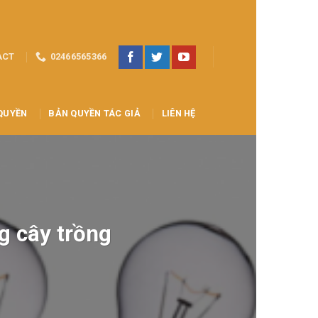
ACT
02466565366
QUYỀN
BẢN QUYỀN TÁC GIẢ
LIÊN HỆ
g cây trồng