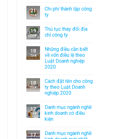
Chi phí thành lập công
21
ty
Th8
Thủ tục thay đổi địa
19
chỉ công ty
Th8
Những điều cần biết
18
về vốn điều lệ theo
Th8
Luật Doanh nghiệp
2020
Cách đặt tên cho công
18
ty theo Luật Doanh
Th8
nghiệp 2020
Danh mục ngành nghề
17
kinh doanh có điều
Th8
kiện
Danh mục ngành nghề
17