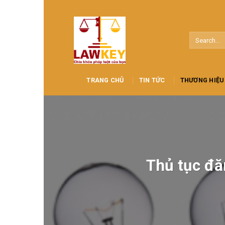
Skip
to
content
TRANG CHỦ
TIN TỨC
THƯƠNG HIỆU
Thủ tục đă