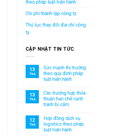
theo pháp luật hiện hành
Chi phí thành lập công ty
Thủ tục thay đổi địa chỉ công
ty
CẬP NHẬT TIN TỨC
Sức mạnh thị trường
13
theo quy định pháp
Th6
luật hiện hành
Các trường hợp thỏa
13
thuận hạn chế cạnh
Th6
tranh bị cấm
Hợp đồng dịch vụ
12
logistics theo pháp
Th6
luật hiện hành