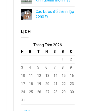
kinh doanh mới nhất
Th8
Các bước để thành lập
14
công ty
Th8
LỊCH
Tháng Tám 2026
H
B
T
N
S
B
C
1
2
3
4
5
6
7
8
9
10
11
12
13
14
15
16
17
18
19
20
21
22
23
24
25
26
27
28
29
30
31