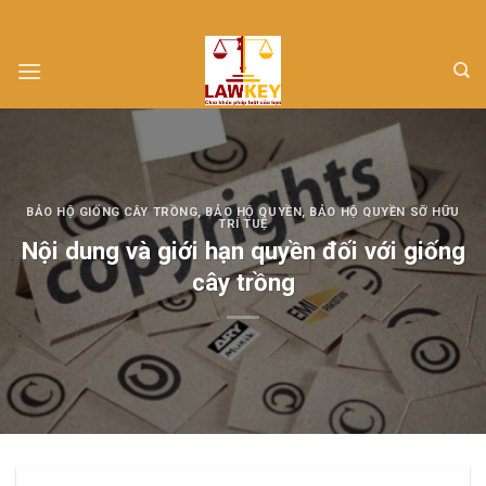
Skip
to
content
BẢO HỘ GIỐNG CÂY TRỒNG
,
BẢO HỘ QUYỀN
,
BẢO HỘ QUYỀN SỠ HỮU
TRÍ TUỆ
Nội dung và giới hạn quyền đối với giống
cây trồng