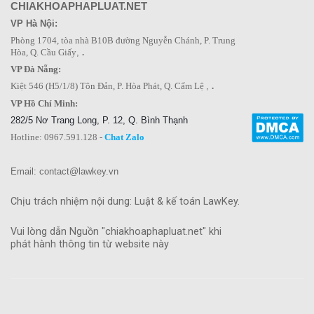
CHIAKHOAPHAPLUAT.NET
VP Hà Nội:
Phòng 1704, tòa nhà B10B đường Nguyễn Chánh, P. Trung
Hòa, Q. Cầu Giấy
,
.
VP Đà Nẵng:
Kiệt 546 (H5/1/8) Tôn Đản, P. Hòa Phát, Q. Cẩm Lệ
,
.
VP Hồ Chí Minh:
282/5 Nơ Trang Long, P. 12, Q. Bình Thạnh
Hotline: 0967.591.128 -
Chat Zalo
Email: contact@lawkey.vn
Chịu trách nhiệm nội dung: Luật & kế toán LawKey.
Vui lòng dẫn Nguồn "chiakhoaphapluat.net" khi
phát hành thông tin từ website này