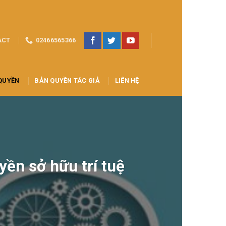
ACT
02466565366
QUYỀN
BẢN QUYỀN TÁC GIẢ
LIÊN HỆ
yền sở hữu trí tuệ