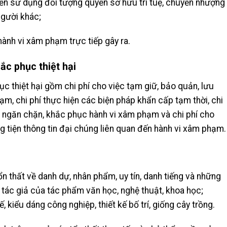
ền sử dụng đối tượng quyền sở hữu trí tuệ, chuyển nhượng
người khác;
hành vi xâm phạm trực tiếp gây ra.
ắc phục thiệt hại
ục thiệt hại gồm chi phí cho việc tạm giữ, bảo quản, lưu
ạm, chi phí thực hiện các biện pháp khẩn cấp tạm thời, chi
h, ngăn chặn, khắc phục hành vi xâm phạm và chi phí cho
g tiện thông tin đại chúng liên quan đến hành vi xâm phạm.
ổn thất về danh dự, nhân phẩm, uy tín, danh tiếng và những
o tác giả của tác phẩm văn học, nghệ thuật, khoa học;
, kiểu dáng công nghiệp, thiết kế bố trí, giống cây trồng.