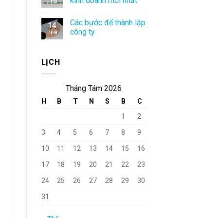
kinh doanh mới nhất
Th8
Các bước để thành lập
14
công ty
Th8
LỊCH
Tháng Tám 2026
H
B
T
N
S
B
C
1
2
3
4
5
6
7
8
9
10
11
12
13
14
15
16
17
18
19
20
21
22
23
24
25
26
27
28
29
30
31