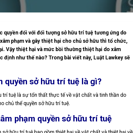
c quyền đối với đối tượng sở hữu trí tuệ tương ứng do
 xâm phạm và gây thiệt hại cho chủ sở hữu thì tổ chức,
ại. Vậy thiệt hại và mức bồi thường thiệt hại do xâm
c định như thế nào? Trong bài viết này, Luật Lawkey sẽ
 quyền sở hữu trí tuệ là gì?
rí tuệ là sự tổn thất thực tế về vật chất và tinh thần do
o chủ thể quyền sở hữu trí tuệ.
 xâm phạm quyền sở hữu trí tuệ
sở hữu trí tuệ bao gồm thiệt hại về vật chất và thiệt hại về