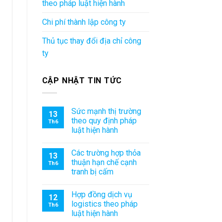
theo pháp luật hiện hành
Chi phí thành lập công ty
Thủ tục thay đổi địa chỉ công
ty
CẬP NHẬT TIN TỨC
Sức mạnh thị trường
13
theo quy định pháp
Th6
luật hiện hành
Các trường hợp thỏa
13
thuận hạn chế cạnh
Th6
tranh bị cấm
Hợp đồng dịch vụ
12
logistics theo pháp
Th6
luật hiện hành