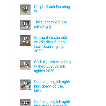
Chi phí thành lập công
21
ty
Th8
Thủ tục thay đổi địa
19
chỉ công ty
Th8
Những điều cần biết
18
về vốn điều lệ theo
Th8
Luật Doanh nghiệp
2020
Cách đặt tên cho công
18
ty theo Luật Doanh
Th8
nghiệp 2020
Danh mục ngành nghề
17
kinh doanh có điều
Th8
kiện
Danh mục ngành nghề
17