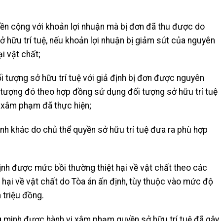
tiền cộng với khoản lợi nhuận mà bị đơn đã thu được do
 hữu trí tuệ, nếu khoản lợi nhuận bị giảm sút của nguyên
i vật chất;
 tượng sở hữu trí tuệ với giả định bị đơn được nguyên
tượng đó theo hợp đồng sử dụng đối tượng sở hữu trí tuệ
i xâm phạm đã thực hiện;
ính khác do chủ thể quyền sở hữu trí tuệ đưa ra phù hợp
ịnh được mức bồi thường thiệt hại về vật chất theo các
t hại về vật chất do Tòa án ấn định, tùy thuộc vào mức độ
 triệu đồng
.
 minh được hành vi xâm phạm quyền sở hữu trí tuệ đã gây